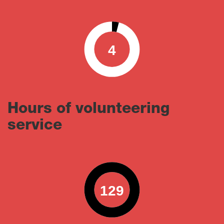
4
0
100
Hours of volunteering
service
129
0
100