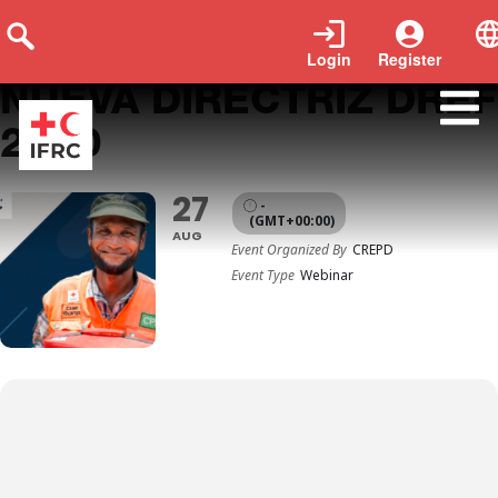
Login
Register
NUEVA DIRECTRIZ DREF
2020
27
-
(GMT+00:00)
AUG
Event Organized By
CREPD
Event Type
Webinar