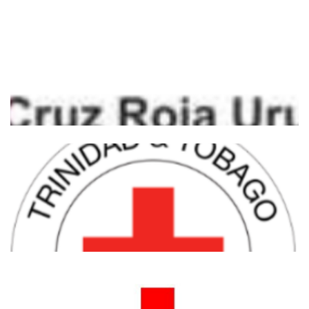
Volunteering Standards – Self-Assessment
Tool for Volunteering Development
Capacities for National Societies
Interamerican Centre for Volunteering
Development (ICVD)
Política de Juventudes – Cruz Roja
Uruguaya