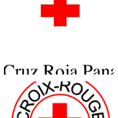
Youth Policy – Trinidad and Tobago Red
Cross Society
YOUTH POLICY – St Vincent and the
Grenadines Red Cross Society