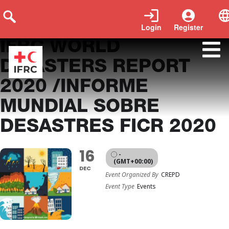
Login
Register
IFRC WORLD
DISASTERS REPORT
2020 /INFORME
MUNDIAL SOBRE
DESASTRES FICR 2020
16
-
(GMT+00:00)
DEC
Event Organized By
CREPD
Event Type
Events