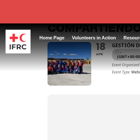
COMPARTIENDO
Home Page
Volunteers in Action
Resour
18
GESTIÓN D
-
APR
(GMT+00:00
Event Organized
Event Type
Webi