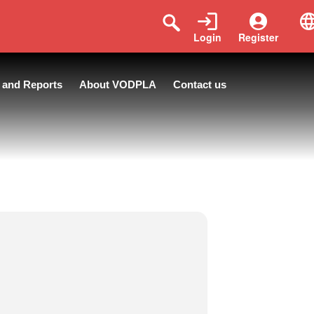
Login
Register
 and Reports
About VODPLA
Contact us