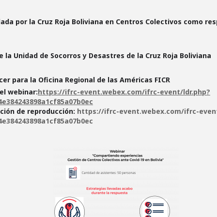
dada por la Cruz Roja Boliviana en Centros Colectivos como r
la Unidad de Socorros y Desastres de la Cruz Roja Boliviana
icer para la Oficina Regional de las Américas FICR
el webinar:
https://ifrc-event.webex.com/ifrc-event/ldr.php?
4e384243898a1cf85a07b0ec
ción de reproducción:
https://ifrc-event.webex.com/ifrc-event
4e384243898a1cf85a07b0ec