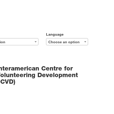
Language
ion
Choose an option
nteramerican Centre for
olunteering Development
ICVD)