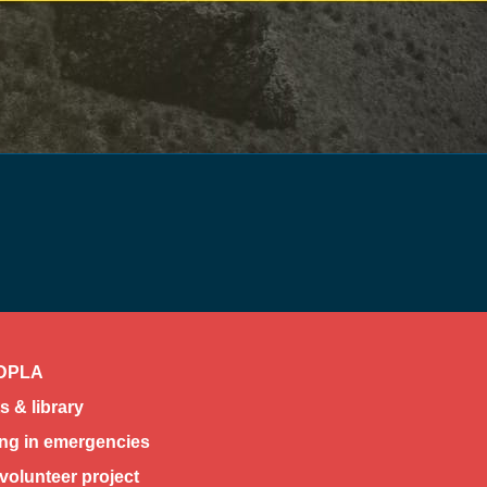
DPLA
 & library
ing in emergencies
volunteer project