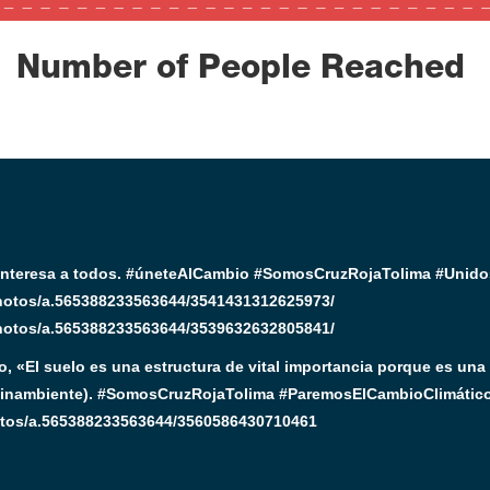
Number of People Reached
os interesa a todos. #úneteAlCambio #SomosCruzRojaTolima #Un
photos/a.565388233563644/3541431312625973/
photos/a.565388233563644/3539632632805841/
lo, «El suelo es una estructura de vital importancia porque es un
(Minambiente). #SomosCruzRojaTolima #ParemosElCambioClimáti
otos/a.565388233563644/3560586430710461