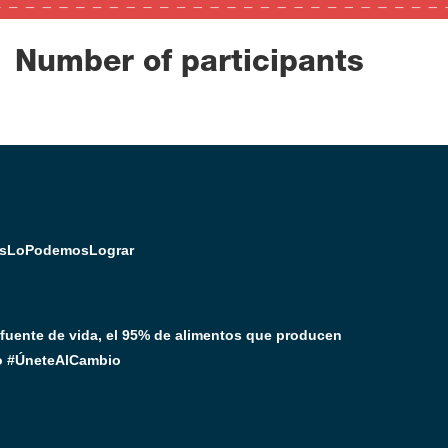
Number of participants
idosLoPodemosLograr
a fuente de vida, el 95% de alimentos que producen
co #ÚneteAlCambio