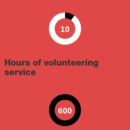
10
0
100
Hours of volunteering
service
600
0
100