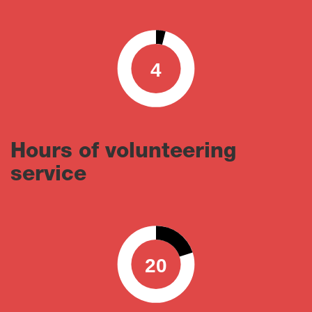
4
0
100
Hours of volunteering
service
20
0
100