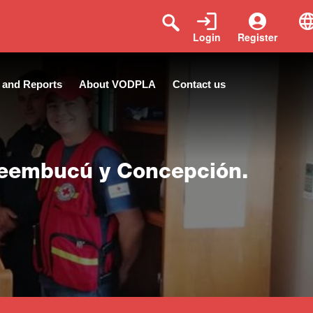
Login
Register
 and Reports
About VODPLA
Contact us
Ñeembucú y Concepción.