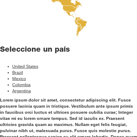
Seleccione un país
Main
United States
Menu
Brazil
Mexico
Colombia
Argentina
Lorem ipsum dolor sit amet, consectetur adipiscing elit. Fusce
posuere lacinia quam in tristique. Vestibulum ante ipsum primis
in faucibus orci luctus et ultrices posuere cubilia curae; Integer
vitae mi eu lorem ornare tempus. Sed id iaculis ex. Praesent
ultricies gravida quam ac maximus. Nullam eget felis feugiat,
pulvinar nibh ut, malesuada purus. Fusce quis molestie purus.
Praesent pellentesque sapien eu elit ornare lobortis. Donec quam