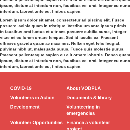
ipsum, dictum at interdum non, faucibus vel orci. Integer eu nunc
interdum, laoreet ante eu, finibus sapien.
Lorem ipsum dolor sit amet, consectetur adipiscing elit. Fusce
posuere lacinia quam in tristique. Vestibulum ante ipsum primis
in faucibus orci luctus et ultrices posuere cubilia curae; Integer
vitae mi eu lorem ornare tempus. Sed id iaculis ex. Praesent
ultricies gravida quam ac maximus. Nullam eget felis feugiat,
pulvinar nibh ut, malesuada purus. Fusce quis molestie purus.
Praesent pellentesque sapien eu elit ornare lobortis. Donec quam
ipsum, dictum at interdum non, faucibus vel orci. Integer eu nunc
interdum, laoreet ante eu, finibus sapien.
COVID-19
About VODPLA
Volunteers in Action
Documents & library
Development
Volunteering in
emergencies
Volunteer Opportunities
Finance a volunteer
project