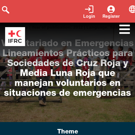
Login
Register
Tags:
Case study Emergency Guìa Legal Protección Report
Voluntarios
|
Year of publication:
2012
|
Language:
Spanish
Voluntariado en Emergencias
Lineamientos Prácticos para
Sociedades de Cruz Roja y
Media Luna Roja que
manejan voluntarios en
situaciones de emergencias
Theme