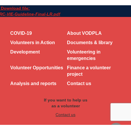
Download file:
RC-VIE-Guideline-Final-LR.pdf
COVID-19
About VODPLA
Volunteers in Action
Documents & library
Development
Volunteering in
emergencies
Volunteer Opportunities
Finance a volunteer
project
Analysis and reports
Contact us
If you want to help us
as a volunteer
Contact us