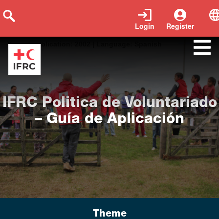
Login
Register
Tags:
Apoyo Strategy Guìa Policy Voluntarios
|
Year of publication:
2002
|
Language:
Spanish
IFRC Politica de Voluntariado
– Guía de Aplicación
Theme