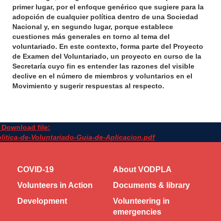
primer lugar, por el enfoque genérico que sugiere para la
adopción de cualquier política dentro de una Sociedad
Nacional y, en segundo lugar, porque establece
cuestiones más generales en torno al tema del
voluntariado. En este contexto, forma parte del Proyecto
de Examen del Voluntariado, un proyecto en curso de la
Secretaría cuyo fin es entender las razones del visible
declive en el número de miembros y voluntarios en el
Movimiento y sugerir respuestas al respecto.
Download file:
litica-de-Voluntariado-Guia-de-Aplicacion.pdf
COVID-19
About VODPLA
Volunteers in Action
Documents & library
Development
Volunteering in
emergencies