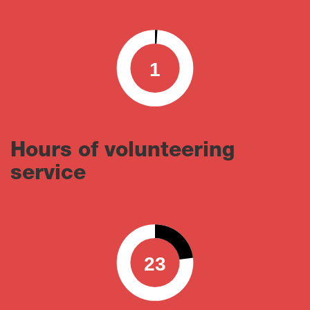
1
0
100
Hours of volunteering
service
23
0
100