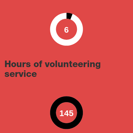
6
0
100
Hours of volunteering
service
145
0
100