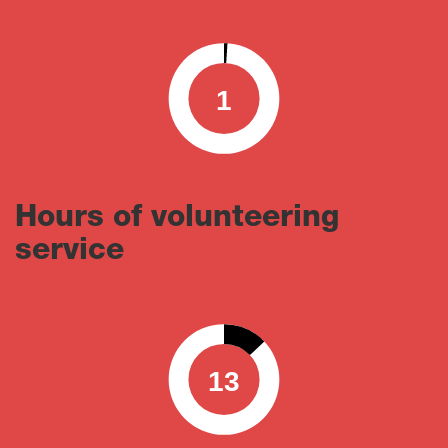
1
0
100
Hours of volunteering
service
13
0
100