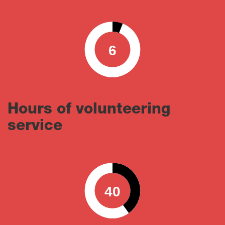
6
0
100
Hours of volunteering
service
40
0
100