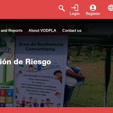
Login
Register
 and Reports
About VODPLA
Contact us
ión de Riesgo