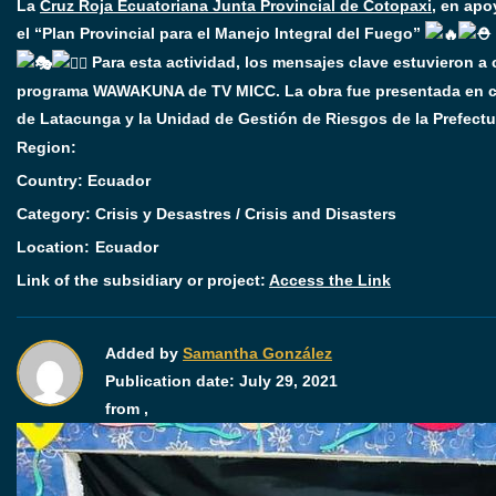
La
Cruz Roja Ecuatoriana Junta Provincial de Cotopaxi
, en apo
el “Plan Provincial para el Manejo Integral del Fuego”
Para esta actividad, los mensajes clave estuvieron a c
programa WAWAKUNA de TV MICC. La obra fue presentada en c
de Latacunga y la Unidad de Gestión de Riesgos de la Prefect
Region:
Country: Ecuador
Category:
Crisis y Desastres / Crisis and Disasters
Location:
Ecuador
Link of the subsidiary or project:
Access the Link
Added by
Samantha González
Publication date:
July 29, 2021
from ,