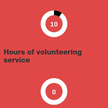
10
0
100
Hours of volunteering
service
0
0
100