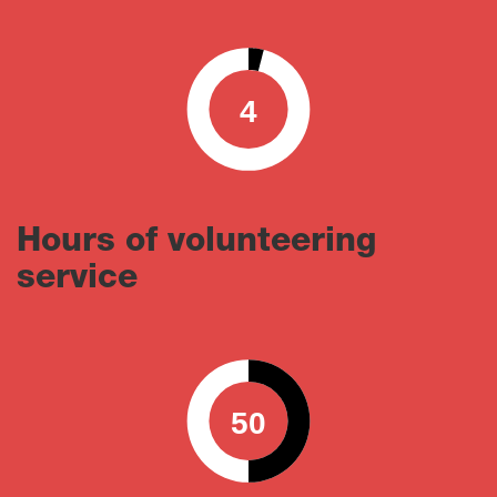
4
0
100
Hours of volunteering
service
50
0
100