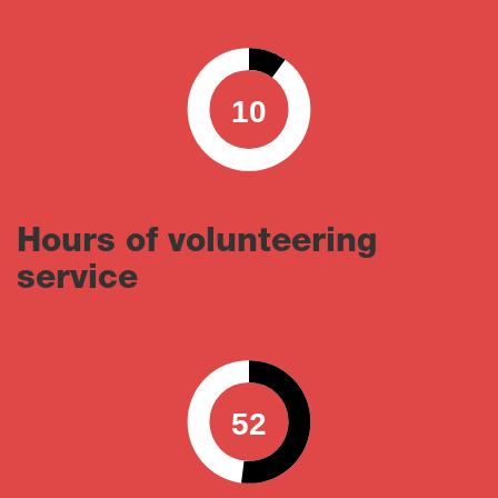
10
0
100
Hours of volunteering
service
52
0
100