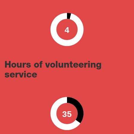
4
0
100
Hours of volunteering
service
35
0
100