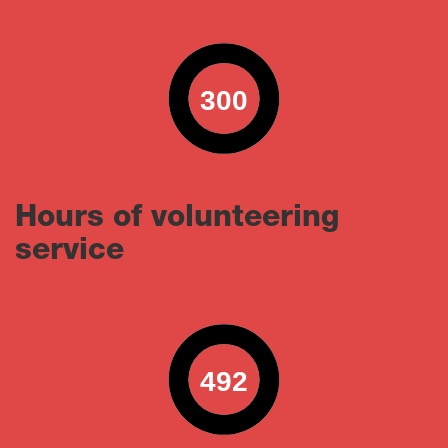
300
0
100
Hours of volunteering
service
492
0
100