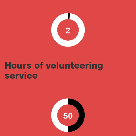
2
0
100
Hours of volunteering
service
50
0
100