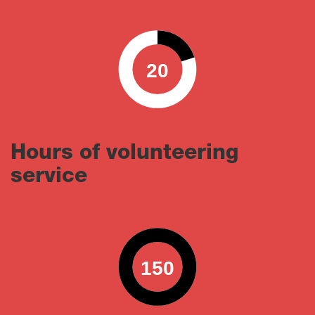
20
0
100
Hours of volunteering
service
150
0
100