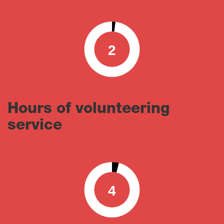
2
0
100
Hours of volunteering
service
4
0
100