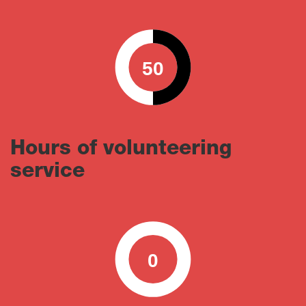
50
0
100
Hours of volunteering
service
0
0
100