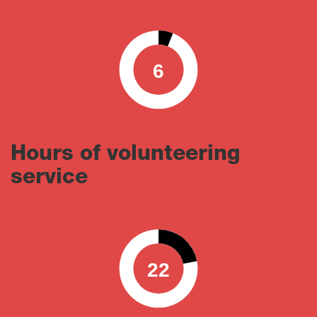
6
0
100
Hours of volunteering
service
22
0
100