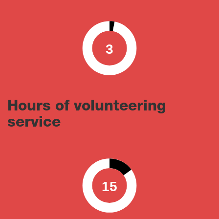
3
0
100
Hours of volunteering
service
15
0
100