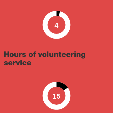
4
0
100
Hours of volunteering
service
15
0
100