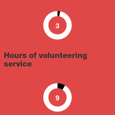
3
0
100
Hours of volunteering
service
9
0
100