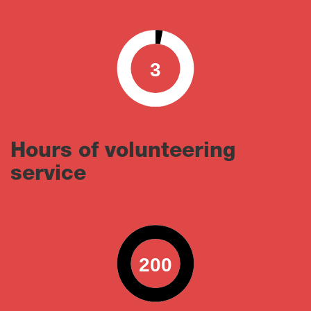
3
0
100
Hours of volunteering
service
200
0
100