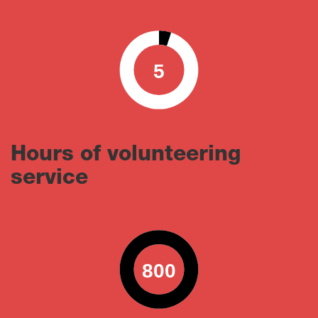
5
0
100
Hours of volunteering
service
800
0
100