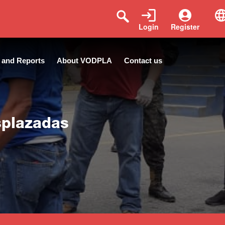
Login
Register
 and Reports
About VODPLA
Contact us
splazadas