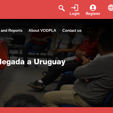
Login
Register
 and Reports
About VODPLA
Contact us
llegada a Uruguay