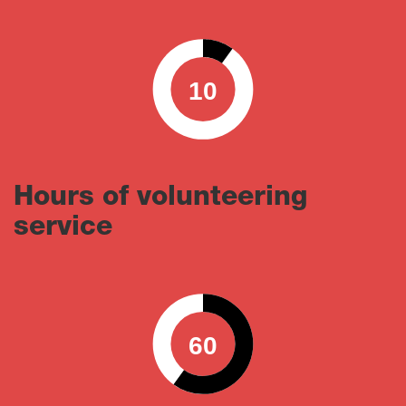
10
0
100
Hours of volunteering
service
60
0
100