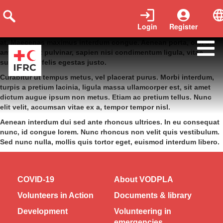
Login
Register
Praesent imperdiet nibh ante, dapibus varius massa consectetur
at. Maecenas maximus interdum congue. Aenean porta, orci sit
amet feugiat pulvinar, sapien nisi condimentum ligula, vitae
suscipit est felis egestas justo.
Curabitur ut tempus metus, vel placerat purus. Morbi interdum,
turpis a pretium lacinia, ligula massa ullamcorper est, sit amet
dictum augue ipsum non metus. Etiam ac pretium tellus. Nunc
elit velit, accumsan vitae ex a, tempor tempor nisl.
Aenean interdum dui sed ante rhoncus ultrices. In eu consequat
nunc, id congue lorem. Nunc rhoncus non velit quis vestibulum.
Sed nunc nulla, mollis quis tortor eget, euismod interdum libero.
COVID-19
About VODPLA
Volunteers in Action
Documents & library
Development
Volunteering in
emergencies