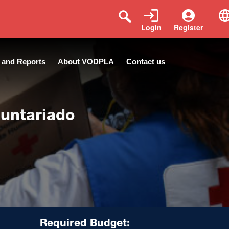
Login
Register
 and Reports
About VODPLA
Contact us
luntariado
Required Budget: