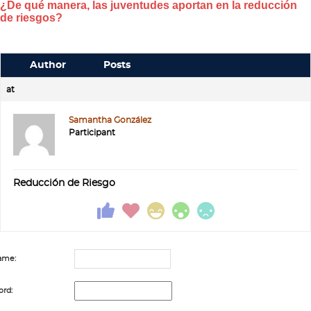
¿De qué manera, las juventudes aportan en la reducción
de riesgos?
Author
Posts
at
Samantha González
Participant
Reducción de Riesgo
ame:
rd: