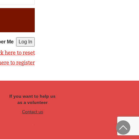
er Me
ck here to reset
here to register
If you want to help us
as a volunteer
Contact us