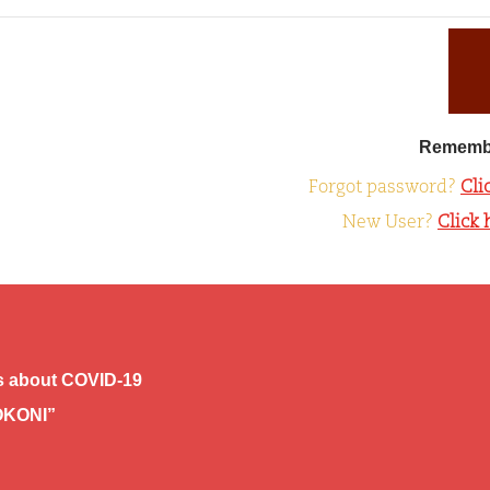
Rememb
Forgot password?
Cli
New User?
Click 
 about COVID-19
OKONI”