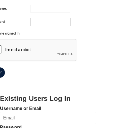
ame:
rd:
me signed in
In
Existing Users Log In
Username or Email
Password