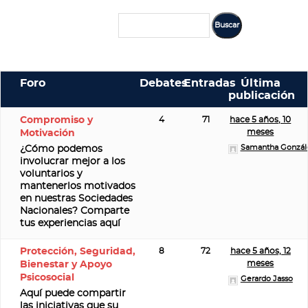
Foro
Debates
Entradas
Última
publicación
Compromiso y
4
71
hace 5 años, 10
meses
Motivación
Samantha Gonzál
¿Cómo podemos
involucrar mejor a los
voluntarios y
mantenerlos motivados
en nuestras Sociedades
Nacionales? Comparte
tus experiencias aquí
Protección, Seguridad,
8
72
hace 5 años, 12
meses
Bienestar y Apoyo
Psicosocial
Gerardo Jasso
Aquí puede compartir
las iniciativas que su